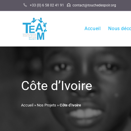
Skip
+33 (0) 6 58 02 41 91
contact@touchedespoir.org
to
content
Accueil
Nous déco
Côte d’Ivoire
Accueil
»
Nos Projets
»
Côte d’Ivoire