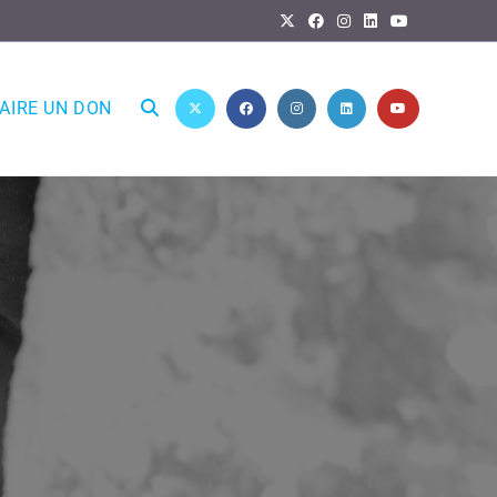
AIRE UN DON
Toggle
website
search