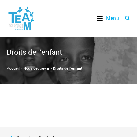
Skip
to
Menu
content
Droits de l’enfant
Accueil
»
Nous découvrir
»
Droits de l’enfant