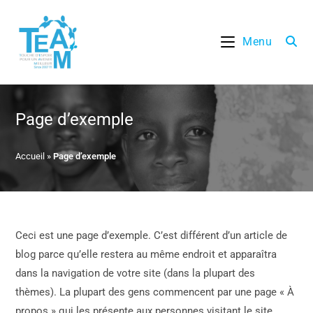
Skip
to
Menu
content
Page d’exemple
Accueil
»
Page d’exemple
Ceci est une page d’exemple. C’est différent d’un article de
blog parce qu’elle restera au même endroit et apparaîtra
dans la navigation de votre site (dans la plupart des
thèmes). La plupart des gens commencent par une page « À
propos » qui les présente aux personnes visitant le site.