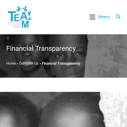
Skip
to
Menu
content
Financial Transparency
Home
»
Discover Us
»
Financial Transparency