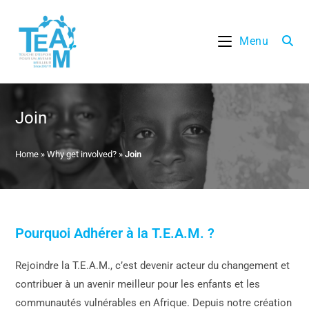
Skip
to
Menu
content
Join
Home
»
Why get involved?
»
Join
Pourquoi Adhérer à la T.E.A.M. ?
Rejoindre la T.E.A.M., c’est devenir acteur du changement et
contribuer à un avenir meilleur pour les enfants et les
communautés vulnérables en Afrique. Depuis notre création